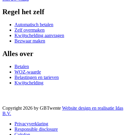
Regel het zelf
Automatisch betalen
Zelf overmaken
Kwijtschelding aanvragen
Bezwaar maken
Alles over
Betalen
WOZ-waarde
Belastingen en tarieven
Kwijtschelding
Copyright 2026 by GBTwente
Website design en realisatie Idas
B.V.
Privacyverklaring
Responsible disclosure
Colofon