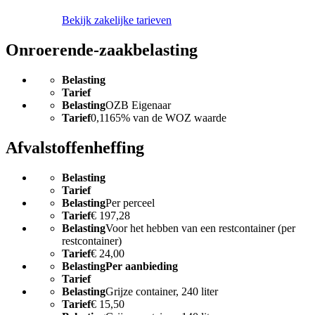
Bekijk zakelijke tarieven
Onroerende-zaakbelasting
Belasting
Tarief
Belasting
OZB Eigenaar
Tarief
0,1165% van de WOZ waarde
Afvalstoffenheffing
Belasting
Tarief
Belasting
Per perceel
Tarief
€ 197,28
Belasting
Voor het hebben van een restcontainer (per
restcontainer)
Tarief
€ 24,00
Belasting
Per aanbieding
Tarief
Belasting
Grijze container, 240 liter
Tarief
€ 15,50