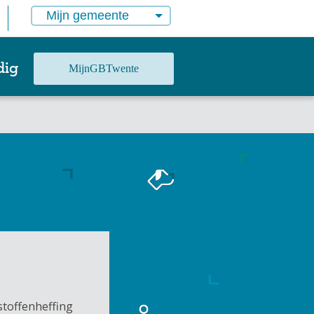
Mijn gemeente
dig
MijnGBTwente