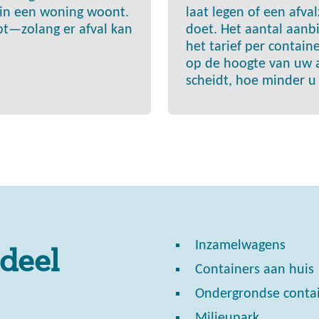
e in een woning woont.
laat legen of een afva
ebt—zolang er afval kan
doet. Het aantal aan
het tarief per containe
op de hoogte van uw af
scheidt, hoe minder u 
Inzamelwagens
 deel
Containers aan huis
Ondergrondse conta
Milieupark