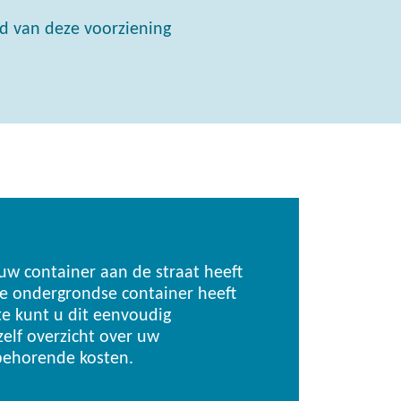
 van deze voorziening
uw container aan de straat heeft
 de ondergrondse container heeft
e kunt u dit eenvoudig
elf overzicht over uw
jbehorende kosten.