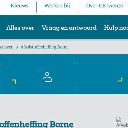
Nieuws
Werken bij
Over GBTwente
Alles over
Vraag en antwoord
Hulp no
tarieven
Afvalstoffenheffing Borne
offenheffing Borne